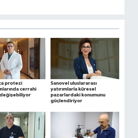
ça protezi
Sanovel uluslararası
nlarında cerrahi
yatırımlarla küresel
değişebiliyor
pazarlardaki konumunu
güçlendiriyor