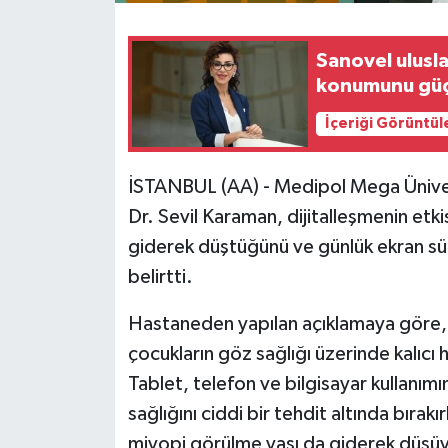
Sanovel ulusla
konumunu güç
İçeriği Görüntül
İSTANBUL (AA) - Medipol Mega Üniver
Dr. Sevil Karaman, dijitalleşmenin etk
giderek düştüğünü ve günlük ekran süre
belirtti.
Hastaneden yapılan açıklamaya göre, 
çocukların göz sağlığı üzerinde kalıcı 
Tablet, telefon ve bilgisayar kullanım
sağlığını ciddi bir tehdit altında bırak
miyopi görülme yaşı da giderek düşüy