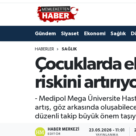
Gündem
Siyaset
Ekonomi
Sağlık
D
HABERLER
SAĞLIK
Çocuklarda e
riskini artırıy
- Medipol Mega Üniversite Hasta
artış, göz arkasında oluşabilece
düzenli takip büyük önem taşıy
HABER MERKEZI
23.05.2026 - 11:01
EDITÖR
YAYINLANMA