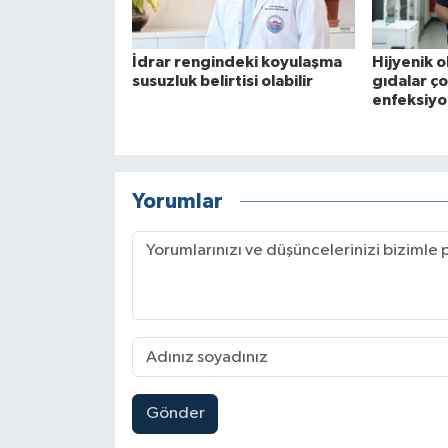
İdrar rengindeki koyulaşma
Hijyenik 
susuzluk belirtisi olabilir
gıdalar ç
enfeksiyo
Yorumlar
Gönder