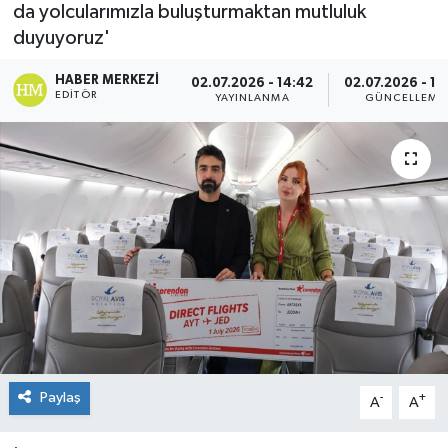
da yolcularımızla buluşturmaktan mutluluk
duyuyoruz'
HABER MERKEZI
02.07.2026 - 14:42
02.07.2026 - 15
EDITÖR
YAYINLANMA
GÜNCELLEME
Paylaş
-
+
A
A