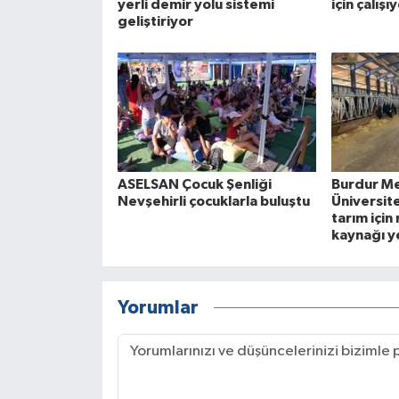
yerli demir yolu sistemi
için çalışı
geliştiriyor
ASELSAN Çocuk Şenliği
Burdur Me
Nevşehirli çocuklarla buluştu
Üniversite
tarım için 
kaynağı y
Yorumlar