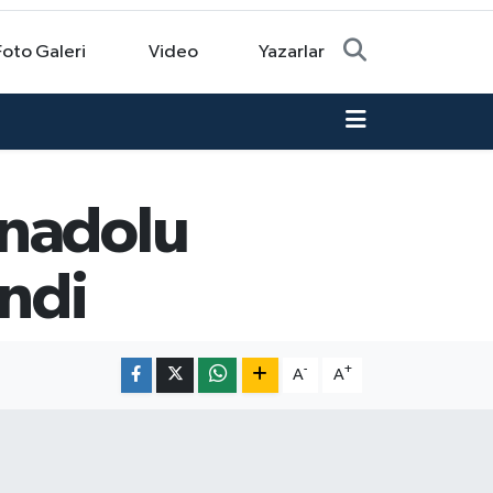
Foto Galeri
Video
Yazarlar
Anadolu
endi
-
+
A
A