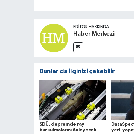
EDITÖR HAKKINDA
Haber Merkezi
Bunlar da ilginizi çekebilir
SDÜ, depremde ray
DataSpect
burkulmalarını önleyecek
yerli yap