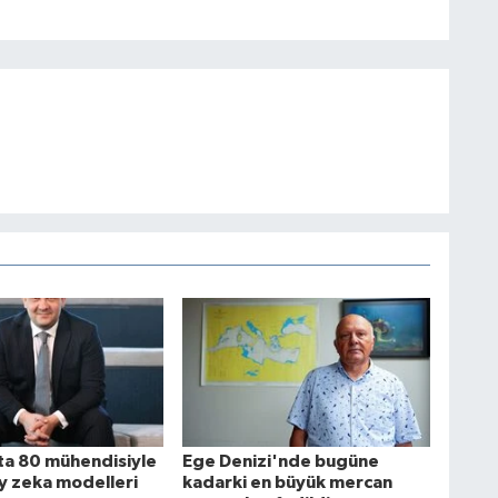
a 80 mühendisiyle
Ege Denizi'nde bugüne
ay zeka modelleri
kadarki en büyük mercan