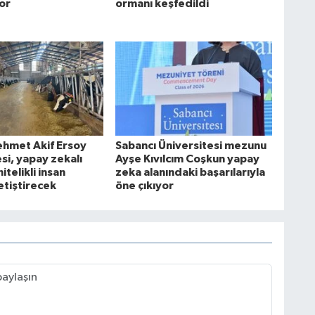
yor
ormanı keşfedildi
hmet Akif Ersoy
Sabancı Üniversitesi mezunu
si, yapay zekalı
Ayşe Kıvılcım Coşkun yapay
nitelikli insan
zeka alanındaki başarılarıyla
etiştirecek
öne çıkıyor