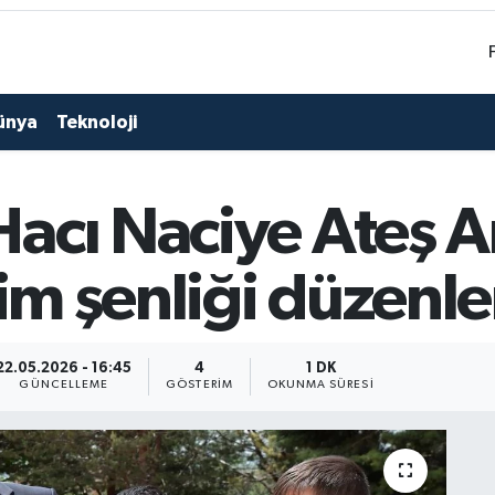
ünya
Teknoloji
acı Naciye Ateş 
lim şenliği düzenl
22.05.2026 - 16:45
4
1 DK
GÜNCELLEME
GÖSTERIM
OKUNMA SÜRESI