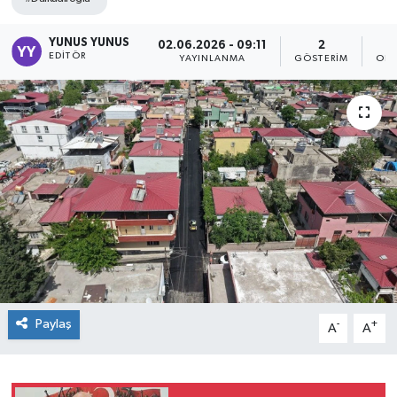
YUNUS YUNUS
02.06.2026 - 09:11
2
EDITÖR
YAYINLANMA
GÖSTERIM
OKU
Paylaş
-
+
A
A