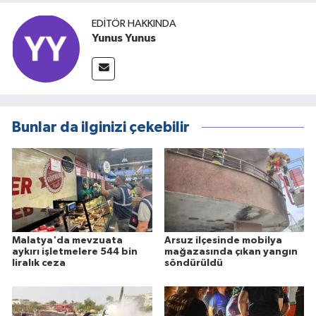
EDITÖR HAKKINDA
Yunus Yunus
Bunlar da ilginizi çekebilir
Malatya'da mevzuata
Arsuz ilçesinde mobilya
aykırı işletmelere 544 bin
mağazasında çıkan yangın
liralık ceza
söndürüldü