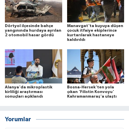
Dörtyol ilçesinde bahçe
Manavgat'ta kuyuya düşen
yangınında hurdaya ayrılan
çocuk itfaiye ekiplerince
2 otomobil hasar gördü
kurtarılarak hastaneye
kaldırıldı
Alanya'da mikroplastik
Bosna-Hersek'ten yola
kirliliği araştırması
çıkan 'Filistin Konvoyu'
sonuçları açıklandı
Kahramanmaraş'a ulaştı
Yorumlar