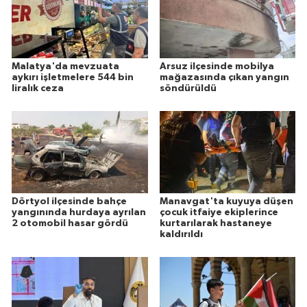
Malatya'da mevzuata
Arsuz ilçesinde mobilya
aykırı işletmelere 544 bin
mağazasında çıkan yangın
liralık ceza
söndürüldü
Dörtyol ilçesinde bahçe
Manavgat'ta kuyuya düşen
yangınında hurdaya ayrılan
çocuk itfaiye ekiplerince
2 otomobil hasar gördü
kurtarılarak hastaneye
kaldırıldı