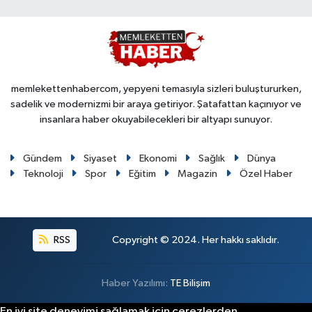
memlekettenhabercom, yepyeni temasıyla sizleri buluştururken,
sadelik ve modernizmi bir araya getiriyor. Şatafattan kaçınıyor ve
insanlara haber okuyabilecekleri bir altyapı sunuyor.
Gündem
Siyaset
Ekonomi
Sağlık
Dünya
Teknoloji
Spor
Eğitim
Magazin
Özel Haber
RSS
Copyright © 2024. Her hakkı saklıdır.
Haber Yazılımı:
TE Bilişim
En iyi site deneyimi sağlamak için çerezlerden