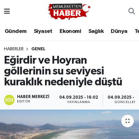
Gündem
Siyaset
Ekonomi
Sağlık
Dünya
T
HABERLER
GENEL
Eğirdir ve Hoyran
göllerinin su seviyesi
kuraklık nedeniyle düştü
HABER MERKEZI
04.09.2025 - 16:02
04.09.2025 - 1
EDITÖR
YAYINLANMA
GÜNCELLEM