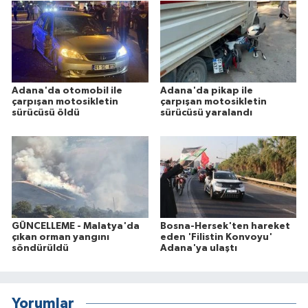
Adana'da otomobil ile
Adana'da pikap ile
çarpışan motosikletin
çarpışan motosikletin
sürücüsü öldü
sürücüsü yaralandı
GÜNCELLEME - Malatya'da
Bosna-Hersek'ten hareket
çıkan orman yangını
eden 'Filistin Konvoyu'
söndürüldü
Adana'ya ulaştı
Yorumlar