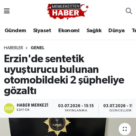
Gündem
Siyaset
Ekonomi
Sağlık
Dünya
T
HABERLER
GENEL
Erzin'de sentetik
uyuşturucu bulunan
otomobildeki 2 şüpheliye
gözaltı
HABER MERKEZI
03.07.2026 - 15:15
03.07.2026 - 15:
EDITÖR
YAYINLANMA
GÜNCELLEME