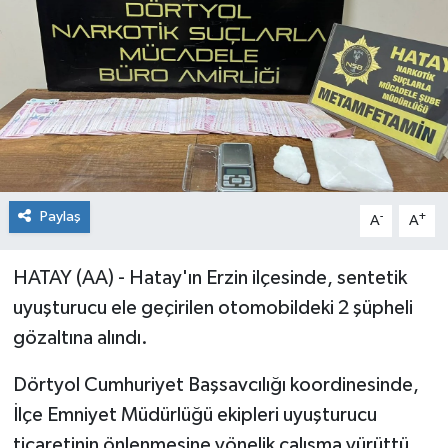
Paylaş
-
+
A
A
HATAY (AA) - Hatay'ın Erzin ilçesinde, sentetik
uyuşturucu ele geçirilen otomobildeki 2 şüpheli
gözaltına alındı.
Dörtyol Cumhuriyet Başsavcılığı koordinesinde,
İlçe Emniyet Müdürlüğü ekipleri uyuşturucu
ticaretinin önlenmesine yönelik çalışma yürüttü.