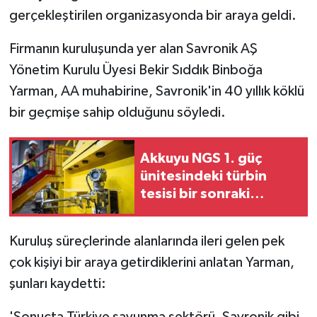
gerçekleştirilen organizasyonda bir araya geldi.
Firmanın kuruluşunda yer alan Savronik AŞ
Yönetim Kurulu Üyesi Bekir Sıddık Binboğa
Yarman, AA muhabirine, Savronik'in 40 yıllık köklü
bir geçmişe sahip olduğunu söyledi.
Akkuyu NGS 1. güç
ünitesindeki türbin
tesisi bir sonraki
devreye alma
aşamasına hazır
Kuruluş süreçlerinde alanlarında ileri gelen pek
çok kişiyi bir araya getirdiklerini anlatan Yarman,
şunları kaydetti:
'Sonuçta Türkiye savunma sektörü, Savronik gibi