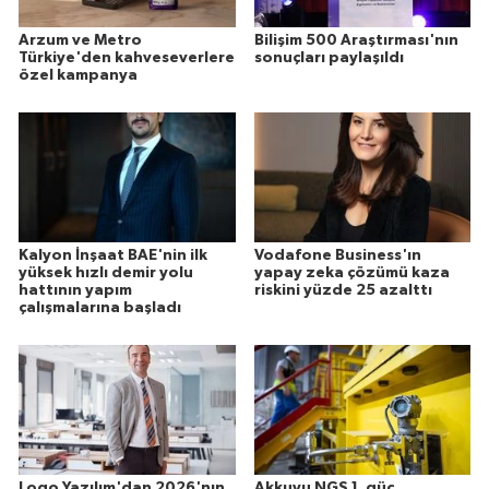
Arzum ve Metro
Bilişim 500 Araştırması'nın
Türkiye'den kahveseverlere
sonuçları paylaşıldı
özel kampanya
Kalyon İnşaat BAE'nin ilk
Vodafone Business'ın
yüksek hızlı demir yolu
yapay zeka çözümü kaza
hattının yapım
riskini yüzde 25 azalttı
çalışmalarına başladı
Logo Yazılım'dan 2026'nın
Akkuyu NGS 1. güç