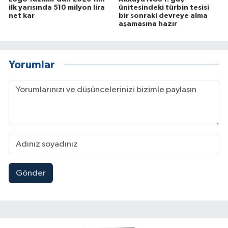
ilk yarısında 510 milyon lira
ünitesindeki türbin tesisi
net kar
bir sonraki devreye alma
aşamasına hazır
Yorumlar
Gönder