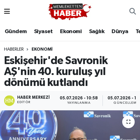
Gündem
Siyaset
Ekonomi
Sağlık
Dünya
T
HABERLER
EKONOMI
Eskişehir'de Savronik
AŞ'nin 40. kuruluş yıl
dönümü kutlandı
HABER MERKEZI
05.07.2026 - 10:58
05.07.2026 - 11
EDITÖR
YAYINLANMA
GÜNCELLEME