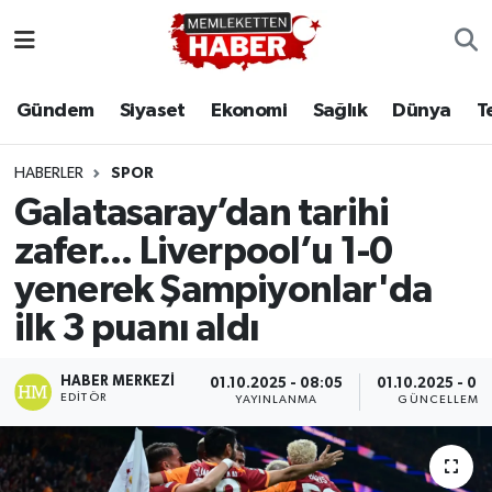
Gündem
Siyaset
Ekonomi
Sağlık
Dünya
T
HABERLER
SPOR
Galatasaray’dan tarihi
zafer... Liverpool’u 1-0
yenerek Şampiyonlar'da
ilk 3 puanı aldı
HABER MERKEZI
01.10.2025 - 08:05
01.10.2025 - 08
EDITÖR
YAYINLANMA
GÜNCELLEME