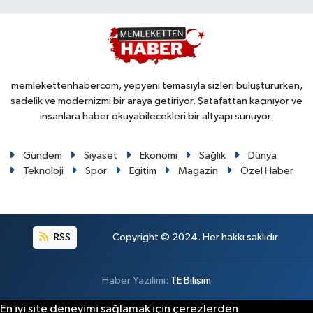
memlekettenhabercom, yepyeni temasıyla sizleri buluştururken,
sadelik ve modernizmi bir araya getiriyor. Şatafattan kaçınıyor ve
insanlara haber okuyabilecekleri bir altyapı sunuyor.
Gündem
Siyaset
Ekonomi
Sağlık
Dünya
Teknoloji
Spor
Eğitim
Magazin
Özel Haber
RSS
Copyright © 2024. Her hakkı saklıdır.
Haber Yazılımı:
TE Bilişim
En iyi site deneyimi sağlamak için çerezlerden