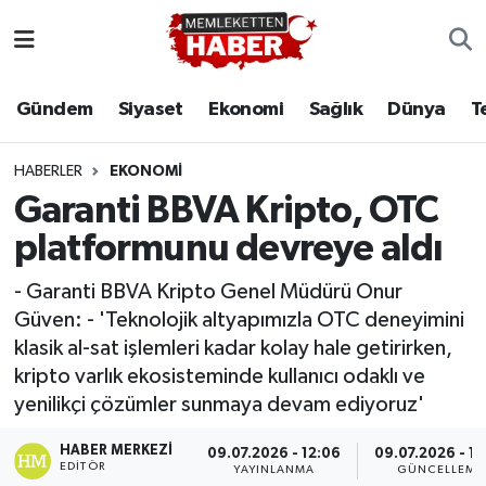
Gündem
Siyaset
Ekonomi
Sağlık
Dünya
T
HABERLER
EKONOMI
Garanti BBVA Kripto, OTC
platformunu devreye aldı
- Garanti BBVA Kripto Genel Müdürü Onur
Güven: - 'Teknolojik altyapımızla OTC deneyimini
klasik al-sat işlemleri kadar kolay hale getirirken,
kripto varlık ekosisteminde kullanıcı odaklı ve
yenilikçi çözümler sunmaya devam ediyoruz'
HABER MERKEZI
09.07.2026 - 12:06
09.07.2026 - 14
EDITÖR
YAYINLANMA
GÜNCELLEME