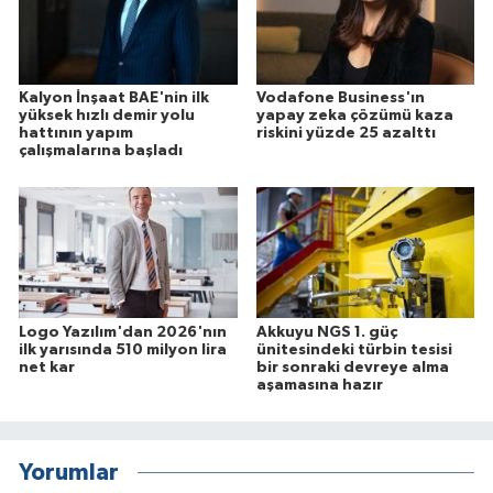
Kalyon İnşaat BAE'nin ilk
Vodafone Business'ın
yüksek hızlı demir yolu
yapay zeka çözümü kaza
hattının yapım
riskini yüzde 25 azalttı
çalışmalarına başladı
Logo Yazılım'dan 2026'nın
Akkuyu NGS 1. güç
ilk yarısında 510 milyon lira
ünitesindeki türbin tesisi
net kar
bir sonraki devreye alma
aşamasına hazır
Yorumlar