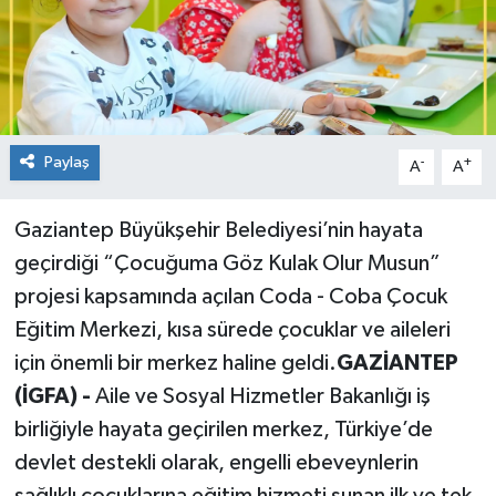
Paylaş
-
+
A
A
Gaziantep Büyükşehir Belediyesi’nin hayata
geçirdiği “Çocuğuma Göz Kulak Olur Musun”
projesi kapsamında açılan Coda - Coba Çocuk
Eğitim Merkezi, kısa sürede çocuklar ve aileleri
için önemli bir merkez haline geldi.
GAZİANTEP
(İGFA) -
Aile ve Sosyal Hizmetler Bakanlığı iş
birliğiyle hayata geçirilen merkez, Türkiye’de
devlet destekli olarak, engelli ebeveynlerin
sağlıklı çocuklarına eğitim hizmeti sunan ilk ve tek