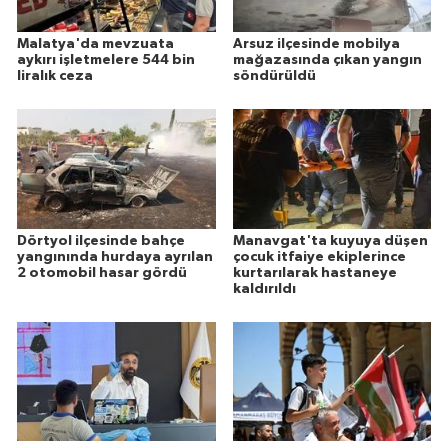
Malatya'da mevzuata
Arsuz ilçesinde mobilya
aykırı işletmelere 544 bin
mağazasında çıkan yangın
liralık ceza
söndürüldü
Dörtyol ilçesinde bahçe
Manavgat'ta kuyuya düşen
yangınında hurdaya ayrılan
çocuk itfaiye ekiplerince
2 otomobil hasar gördü
kurtarılarak hastaneye
kaldırıldı