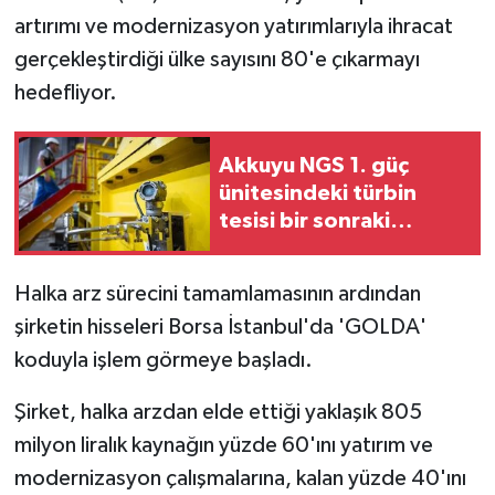
artırımı ve modernizasyon yatırımlarıyla ihracat
gerçekleştirdiği ülke sayısını 80'e çıkarmayı
hedefliyor.
Akkuyu NGS 1. güç
ünitesindeki türbin
tesisi bir sonraki
devreye alma
aşamasına hazır
Halka arz sürecini tamamlamasının ardından
şirketin hisseleri Borsa İstanbul'da 'GOLDA'
koduyla işlem görmeye başladı.
Şirket, halka arzdan elde ettiği yaklaşık 805
milyon liralık kaynağın yüzde 60'ını yatırım ve
modernizasyon çalışmalarına, kalan yüzde 40'ını