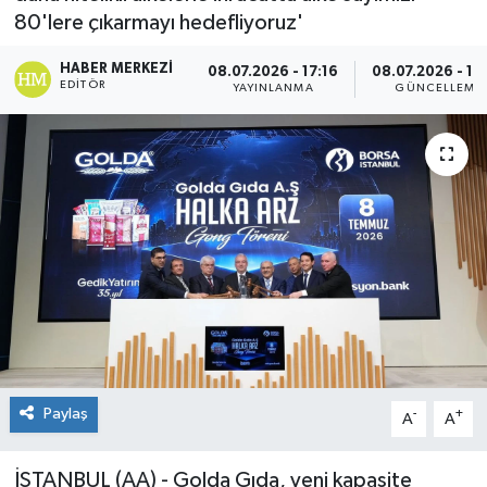
80'lere çıkarmayı hedefliyoruz'
HABER MERKEZI
08.07.2026 - 17:16
08.07.2026 - 18
EDITÖR
YAYINLANMA
GÜNCELLEME
Paylaş
-
+
A
A
İSTANBUL (AA) - Golda Gıda, yeni kapasite