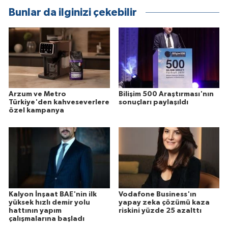
Bunlar da ilginizi çekebilir
Arzum ve Metro
Bilişim 500 Araştırması'nın
Türkiye'den kahveseverlere
sonuçları paylaşıldı
özel kampanya
Kalyon İnşaat BAE'nin ilk
Vodafone Business'ın
yüksek hızlı demir yolu
yapay zeka çözümü kaza
hattının yapım
riskini yüzde 25 azalttı
çalışmalarına başladı