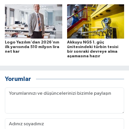
Logo Yazılım'dan 2026'nın
Akkuyu NGS 1. güç
ilk yarısında 510 milyon lira
ünitesindeki türbin tesisi
net kar
bir sonraki devreye alma
aşamasına hazır
Yorumlar