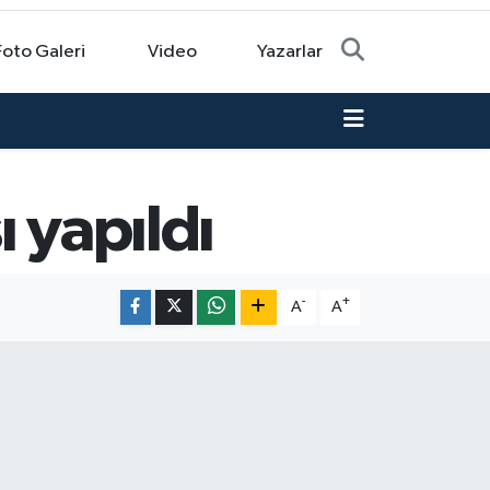
Foto Galeri
Video
Yazarlar
 yapıldı
-
+
A
A