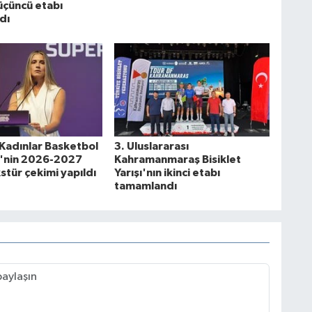
 üçüncü etabı
dı
Kadınlar Basketbol
3. Uluslararası
i'nin 2026-2027
Kahramanmaraş Bisiklet
stür çekimi yapıldı
Yarışı'nın ikinci etabı
tamamlandı