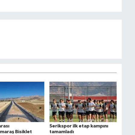
arası
Serikspor ilk etap kampını
araş Bisiklet
tamamladı