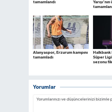
tamamlandı
Yarışı'nın
tamamlan
Alanyaspor, Erzurum kampını
Halkbank 
tamamladı
Süper Lig
sezonu fik
Yorumlar