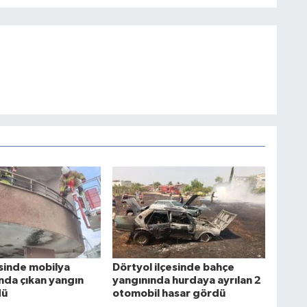
esinde mobilya
Dörtyol ilçesinde bahçe
da çıkan yangın
yangınında hurdaya ayrılan 2
dü
otomobil hasar gördü