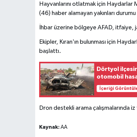
Hayvanlarını otlatmak için Haydarlar 
(46) haber alamayan yakınları durumu 
İhbar üzerine bölgeye AFAD, itfaiye, ja
Ekipler, Kıran'ın bulunması için Hayda
başlattı.
Dörtyol ilçes
otomobil has
İçeriği Görüntül
Dron destekli arama çalışmalarında iz t
Kaynak:
AA