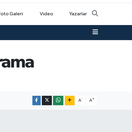
Foto Galeri
Video
Yazarlar
arama
-
+
A
A