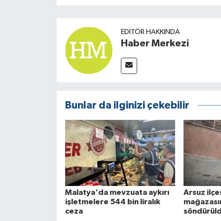
EDITÖR HAKKINDA
Haber Merkezi
Bunlar da ilginizi çekebilir
Malatya'da mevzuata aykırı
Arsuz ilç
işletmelere 544 bin liralık
mağazasın
ceza
söndürül