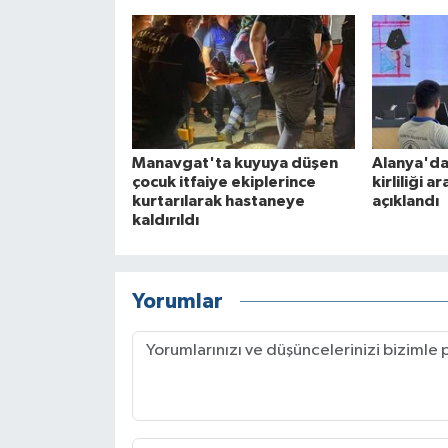
Manavgat'ta kuyuya düşen
Alanya'da
çocuk itfaiye ekiplerince
kirliliği a
kurtarılarak hastaneye
açıklandı
kaldırıldı
Yorumlar