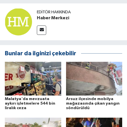
EDITÖR HAKKINDA
Haber Merkezi
Bunlar da ilginizi çekebilir
Malatya'da mevzuata
Arsuz ilçesinde mobilya
aykırı işletmelere 544 bin
mağazasında çıkan yangın
liralık ceza
söndürüldü