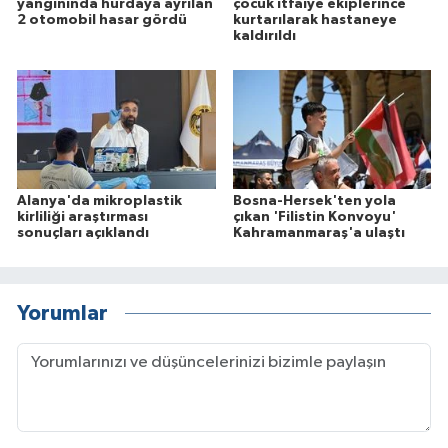
yangınında hurdaya ayrılan
çocuk itfaiye ekiplerince
2 otomobil hasar gördü
kurtarılarak hastaneye
kaldırıldı
Alanya'da mikroplastik
Bosna-Hersek'ten yola
kirliliği araştırması
çıkan 'Filistin Konvoyu'
sonuçları açıklandı
Kahramanmaraş'a ulaştı
Yorumlar