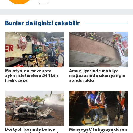
Bunlar da ilginizi çekebilir
Malatya'da mevzuata
Arsuz ilçesinde mobilya
aykırı işletmelere 544 bin
mağazasında çıkan yangın
liralık ceza
söndürüldü
Dörtyol ilçesinde bahçe
Manavgat'ta kuyuya düşen