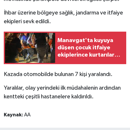
İhbar üzerine bölgeye sağlık, jandarma ve itfaiye
ekipleri sevk edildi.
Manavgat'ta kuyuya
düşen çocuk itfaiye
ekiplerince kurtarılarak
hastaneye kaldırıldı
Kazada otomobilde bulunan 7 kişi yaralandı.
Yaralılar, olay yerindeki ilk müdahalenin ardından
kentteki çeşitli hastanelere kaldırıldı.
Kaynak:
AA