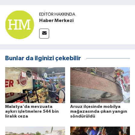
EDITÖR HAKKINDA
Haber Merkezi
Bunlar da ilginizi çekebilir
Malatya'da mevzuata
Arsuz ilçesinde mobilya
aykırı işletmelere 544 bin
mağazasında çıkan yangın
liralık ceza
söndürüldü