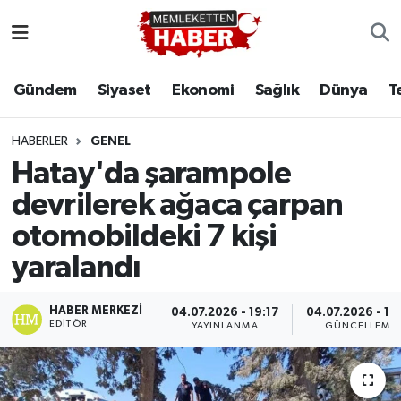
Gündem
Siyaset
Ekonomi
Sağlık
Dünya
T
HABERLER
GENEL
Hatay'da şarampole
devrilerek ağaca çarpan
otomobildeki 7 kişi
yaralandı
HABER MERKEZI
04.07.2026 - 19:17
04.07.2026 - 19
EDITÖR
YAYINLANMA
GÜNCELLEME