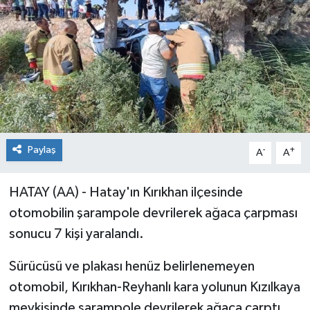
Paylaş
-
+
A
A
HATAY (AA) - Hatay'ın Kırıkhan ilçesinde
otomobilin şarampole devrilerek ağaca çarpması
sonucu 7 kişi yaralandı.
Sürücüsü ve plakası henüz belirlenemeyen
otomobil, Kırıkhan-Reyhanlı kara yolunun Kızılkaya
mevkisinde şarampole devrilerek ağaca çarptı.