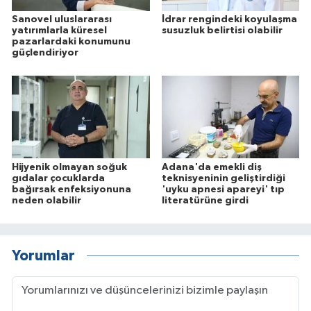
Sanovel uluslararası
İdrar rengindeki koyulaşma
yatırımlarla küresel
susuzluk belirtisi olabilir
pazarlardaki konumunu
güçlendiriyor
Hijyenik olmayan soğuk
Adana'da emekli diş
gıdalar çocuklarda
teknisyeninin geliştirdiği
bağırsak enfeksiyonuna
'uyku apnesi apareyi' tıp
neden olabilir
literatürüne girdi
Yorumlar