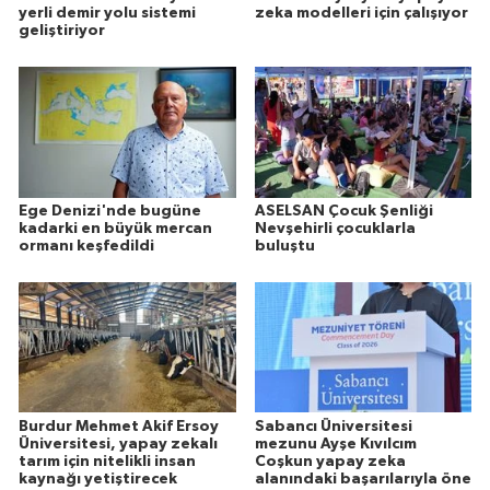
yerli demir yolu sistemi
zeka modelleri için çalışıyor
geliştiriyor
Ege Denizi'nde bugüne
ASELSAN Çocuk Şenliği
kadarki en büyük mercan
Nevşehirli çocuklarla
ormanı keşfedildi
buluştu
Burdur Mehmet Akif Ersoy
Sabancı Üniversitesi
Üniversitesi, yapay zekalı
mezunu Ayşe Kıvılcım
tarım için nitelikli insan
Coşkun yapay zeka
kaynağı yetiştirecek
alanındaki başarılarıyla öne