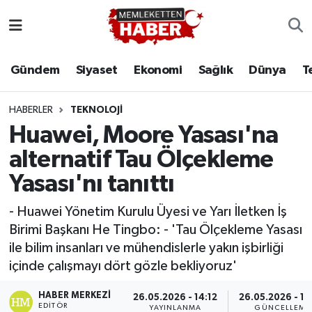
Gündem
Siyaset
Ekonomi
Sağlık
Dünya
T
HABERLER
TEKNOLOJI
Huawei, Moore Yasası'na
alternatif Tau Ölçekleme
Yasası'nı tanıttı
- Huawei Yönetim Kurulu Üyesi ve Yarı İletken İş
Birimi Başkanı He Tingbo: - 'Tau Ölçekleme Yasası
ile bilim insanları ve mühendislerle yakın işbirliği
içinde çalışmayı dört gözle bekliyoruz'
HABER MERKEZI
26.05.2026 - 14:12
26.05.2026 - 19
EDITÖR
YAYINLANMA
GÜNCELLEME