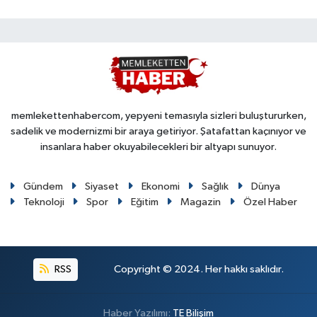
memlekettenhabercom, yepyeni temasıyla sizleri buluştururken,
sadelik ve modernizmi bir araya getiriyor. Şatafattan kaçınıyor ve
insanlara haber okuyabilecekleri bir altyapı sunuyor.
Gündem
Siyaset
Ekonomi
Sağlık
Dünya
Teknoloji
Spor
Eğitim
Magazin
Özel Haber
RSS
Copyright © 2024. Her hakkı saklıdır.
Haber Yazılımı:
TE Bilişim