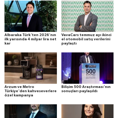
Albaraka Türk'ten 2026'nın
VavaCars temmuz ayı ikinci
ilk yarısında 4 milyar lira net
el otomobil satış verilerini
kar
paylaştı
Arzum ve Metro
Bilişim 500 Araştırması'nın
Türkiye'den kahveseverlere
sonuçları paylaşıldı
özel kampanya