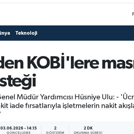
ünya
Teknoloji
den KOBİ'lere masr
steği
Genel Müdür Yardımcısı Hüsniye Ulu: - 'Ücre
kit iade fırsatlarıyla işletmelerin nakit akış
'
03.06.2026 - 14:15
2
2 DK
GÜNCELLEME
GÖSTERIM
OKUNMA SÜRESI