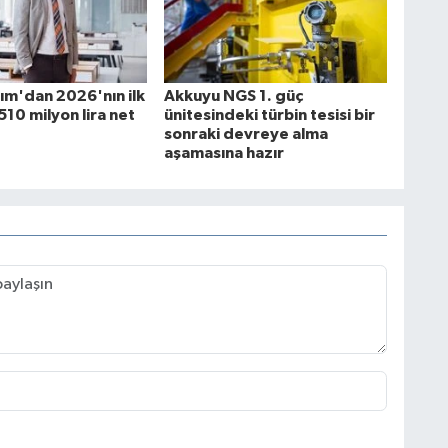
lım'dan 2026'nın ilk
Akkuyu NGS 1. güç
510 milyon lira net
ünitesindeki türbin tesisi bir
sonraki devreye alma
aşamasına hazır