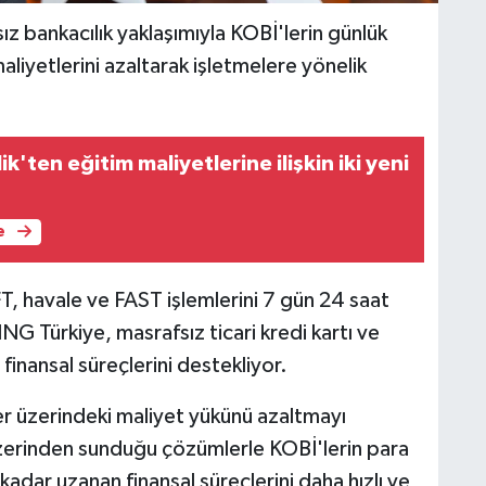
z bankacılık yaklaşımıyla KOBİ'lerin günlük
aliyetlerini azaltarak işletmelere yönelik
ik'ten eğitim maliyetlerine ilişkin iki yeni
e
, havale ve FAST işlemlerini 7 gün 24 saat
NG Türkiye, masrafsız ticari kredi kartı ve
 finansal süreçlerini destekliyor.
ler üzerindeki maliyet yükünü azaltmayı
zerinden sunduğu çözümlerle KOBİ'lerin para
adar uzanan finansal süreçlerini daha hızlı ve