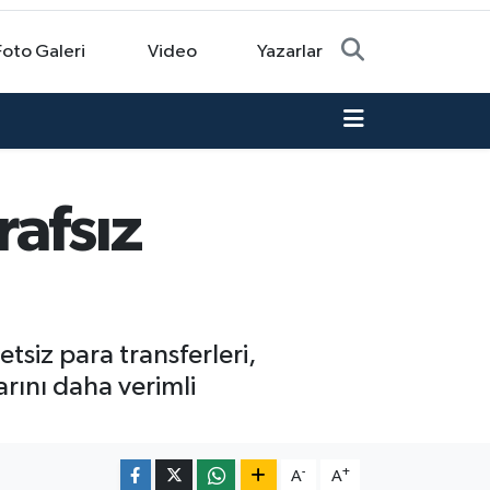
Foto Galeri
Video
Yazarlar
afsız
tsiz para transferleri,
larını daha verimli
-
+
A
A