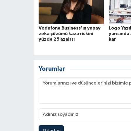
Vodafone Business'ın yapay
Logo Yazı
zeka çözümü kaza riskini
yarısında 
yüzde 25 azalttı
kar
Yorumlar
Gönder