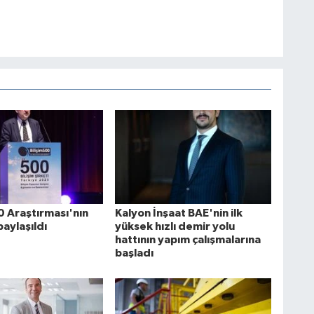
0 Araştırması'nın
Kalyon İnşaat BAE'nin ilk
paylaşıldı
yüksek hızlı demir yolu
hattının yapım çalışmalarına
başladı