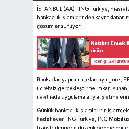
İSTANBUL (AA) - ING Türkiye, masrafsı
bankacılık işlemlerinden kaynaklanan m
çözümler sunuyor.
Katılım Emeklil
ürün
İçeriği Görüntül
Bankadan yapılan açıklamaya göre, EFT
ücretsiz gerçekleştirme imkanı sunan I
nakit iade uygulamalarıyla işletmelerin
Günlük bankacılık işlemlerinin işletme
hedefleyen ING Türkiye, ING Mobil ü
transferlerinden düzenli ödemelerine k