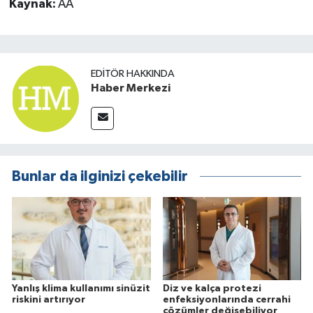
Kaynak:
AA
EDITÖR HAKKINDA
Haber Merkezi
Bunlar da ilginizi çekebilir
Yanlış klima kullanımı sinüzit
Diz ve kalça protezi
riskini artırıyor
enfeksiyonlarında cerrahi
çözümler değişebiliyor