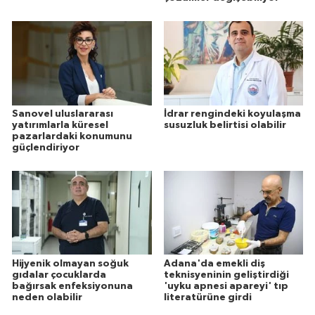
Sanovel uluslararası
İdrar rengindeki koyulaşma
yatırımlarla küresel
susuzluk belirtisi olabilir
pazarlardaki konumunu
güçlendiriyor
Hijyenik olmayan soğuk
Adana'da emekli diş
gıdalar çocuklarda
teknisyeninin geliştirdiği
bağırsak enfeksiyonuna
'uyku apnesi apareyi' tıp
neden olabilir
literatürüne girdi