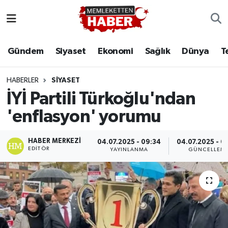
Gündem
Siyaset
Ekonomi
Sağlık
Dünya
T
HABERLER
SIYASET
İYİ Partili Türkoğlu'ndan
'enflasyon' yorumu
HABER MERKEZI
04.07.2025 - 09:34
04.07.2025 - 0
EDITÖR
YAYINLANMA
GÜNCELLEM