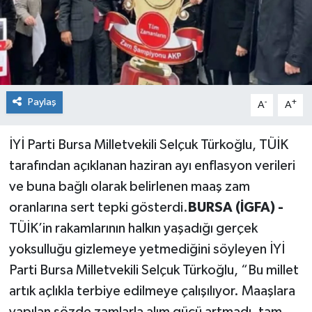
Paylaş
-
+
A
A
İYİ Parti Bursa Milletvekili Selçuk Türkoğlu, TÜİK
tarafından açıklanan haziran ayı enflasyon verileri
ve buna bağlı olarak belirlenen maaş zam
oranlarına sert tepki gösterdi.
BURSA (İGFA) -
TÜİK’in rakamlarının halkın yaşadığı gerçek
yoksulluğu gizlemeye yetmediğini söyleyen İYİ
Parti Bursa Milletvekili Selçuk Türkoğlu, “Bu millet
artık açlıkla terbiye edilmeye çalışılıyor. Maaşlara
yapılan sözde zamlarla alım gücü artmadı, tam