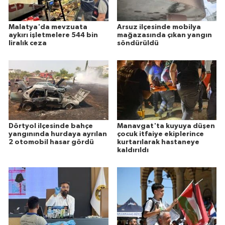
Malatya'da mevzuata
Arsuz ilçesinde mobilya
aykırı işletmelere 544 bin
mağazasında çıkan yangın
liralık ceza
söndürüldü
Dörtyol ilçesinde bahçe
Manavgat'ta kuyuya düşen
yangınında hurdaya ayrılan
çocuk itfaiye ekiplerince
2 otomobil hasar gördü
kurtarılarak hastaneye
kaldırıldı