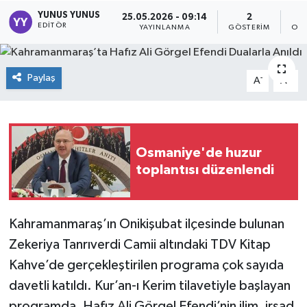
YUNUS YUNUS
25.05.2026 - 09:14
2
EDITÖR
YAYINLANMA
GÖSTERIM
OKU
Paylaş
-
+
A
A
Osmaniye'de huzur
toplantısı düzenlendi
Kahramanmaraş’ın Onikişubat ilçesinde bulunan
Zekeriya Tanrıverdi Camii altındaki TDV Kitap
Kahve’de gerçekleştirilen programa çok sayıda
davetli katıldı. Kur’an-ı Kerim tilavetiyle başlayan
programda, Hafız Ali Görgel Efendi’nin ilim, irşad