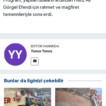
Program, yapılan duaların ardından Hafız Ali
Görgel Efendi için rahmet ve mağfiret
temennileriyle sona erdi.
EDITÖR HAKKINDA
Yunus Yunus
Bunlar da ilginizi çekebilir