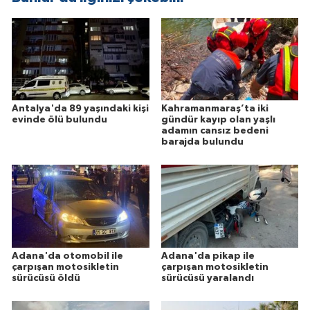
Antalya'da 89 yaşındaki kişi
Kahramanmaraş’ta iki
evinde ölü bulundu
gündür kayıp olan yaşlı
adamın cansız bedeni
barajda bulundu
Adana'da otomobil ile
Adana'da pikap ile
çarpışan motosikletin
çarpışan motosikletin
sürücüsü öldü
sürücüsü yaralandı