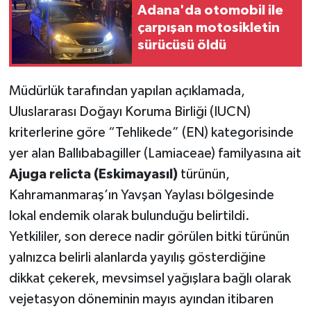
Adana'da otomobil ile
çarpışan motosikletin
sürücüsü öldü
Müdürlük tarafından yapılan açıklamada,
Uluslararası Doğayı Koruma Birliği (IUCN)
kriterlerine göre “Tehlikede” (EN) kategorisinde
yer alan Ballıbabagiller (Lamiaceae) familyasına ait
Ajuga relicta (Eskimayasıl)
türünün,
Kahramanmaraş’ın Yavşan Yaylası bölgesinde
lokal endemik olarak bulunduğu belirtildi.
Yetkililer, son derece nadir görülen bitki türünün
yalnızca belirli alanlarda yayılış gösterdiğine
dikkat çekerek, mevsimsel yağışlara bağlı olarak
vejetasyon döneminin mayıs ayından itibaren