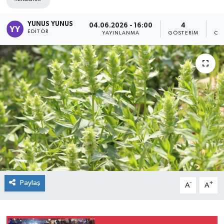
YUNUS YUNUS
04.06.2026 - 16:00
4
EDITÖR
YAYINLANMA
GÖSTERIM
OK
Paylaş
-
+
A
A