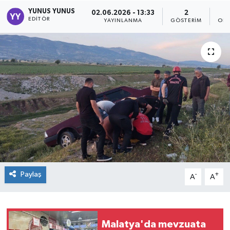
YUNUS YUNUS
02.06.2026 - 13:33
2
EDITÖR
YAYINLANMA
GÖSTERIM
OKU
Paylaş
-
+
A
A
Malatya'da mevzuata