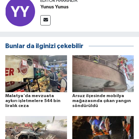
EDITÖR HAKKINDA
Yunus Yunus
Bunlar da ilginizi çekebilir
Malatya'da mevzuata
Arsuz ilçesinde mobilya
aykırı işletmelere 544 bin
mağazasında çıkan yangın
liralık ceza
söndürüldü