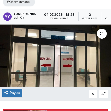
#Kahramanmaraş
YUNUS YUNUS
04.07.2026 - 18:28
2
EDITÖR
YAYINLANMA
GÖSTERIM
OKU
Paylaş
-
+
A
A