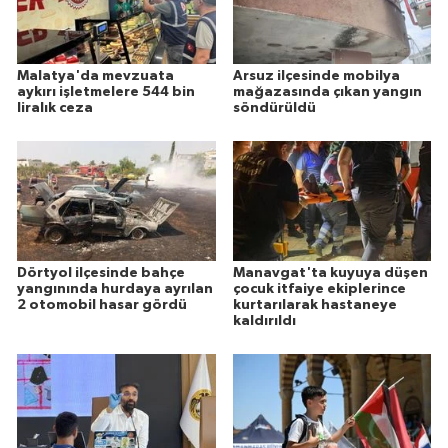
Malatya'da mevzuata
Arsuz ilçesinde mobilya
aykırı işletmelere 544 bin
mağazasında çıkan yangın
liralık ceza
söndürüldü
Dörtyol ilçesinde bahçe
Manavgat'ta kuyuya düşen
yangınında hurdaya ayrılan
çocuk itfaiye ekiplerince
2 otomobil hasar gördü
kurtarılarak hastaneye
kaldırıldı