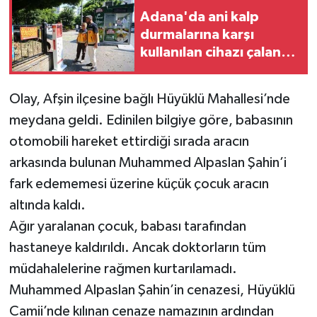
Adana'da ani kalp
durmalarına karşı
kullanılan cihazı çalan
zanlı tutuklandı
Olay, Afşin ilçesine bağlı Hüyüklü Mahallesi’nde
meydana geldi. Edinilen bilgiye göre, babasının
otomobili hareket ettirdiği sırada aracın
arkasında bulunan Muhammed Alpaslan Şahin’i
fark edememesi üzerine küçük çocuk aracın
altında kaldı.
Ağır yaralanan çocuk, babası tarafından
hastaneye kaldırıldı. Ancak doktorların tüm
müdahalelerine rağmen kurtarılamadı.
Muhammed Alpaslan Şahin’in cenazesi, Hüyüklü
Camii’nde kılınan cenaze namazının ardından