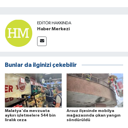
EDITÖR HAKKINDA
Haber Merkezi
Bunlar da ilginizi çekebilir
Malatya'da mevzuata
Arsuz ilçesinde mobilya
aykırı işletmelere 544 bin
mağazasında çıkan yangın
liralık ceza
söndürüldü