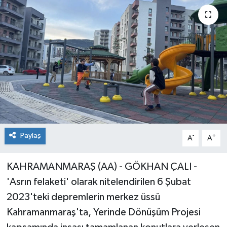
Paylaş
-
+
A
A
KAHRAMANMARAŞ (AA) - GÖKHAN ÇALI -
'Asrın felaketi' olarak nitelendirilen 6 Şubat
2023'teki depremlerin merkez üssü
Kahramanmaraş'ta, Yerinde Dönüşüm Projesi