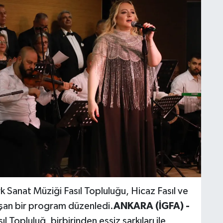
 Sanat Müziği Fasıl Topluluğu, Hicaz Fasıl ve
şan bir program düzenledi.
ANKARA (İGFA) -
 Topluluğ, birbirinden eşsiz şarkıları ile