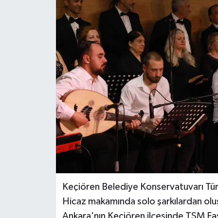
Keçiören Belediye Konservatuvarı Türk
Hicaz makamında solo şarkılardan olu
Ankara'nın Keçiören ilçesinde TSM Fasıl