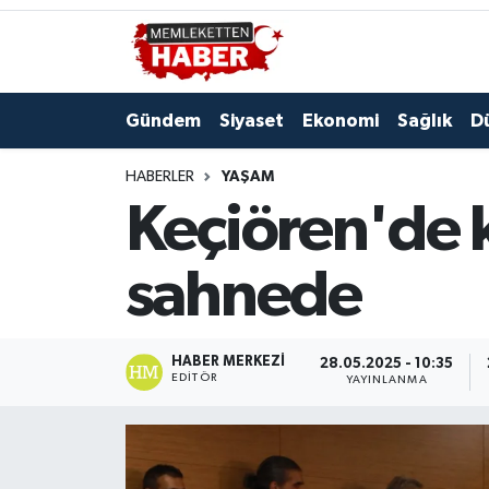
Gündem
Siyaset
Ekonomi
Sağlık
D
HABERLER
YAŞAM
Keçiören'de k
sahnede
HABER MERKEZI
28.05.2025 - 10:35
EDITÖR
YAYINLANMA