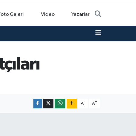
Foto Galeri
Video
Yazarlar
çıları
-
+
A
A