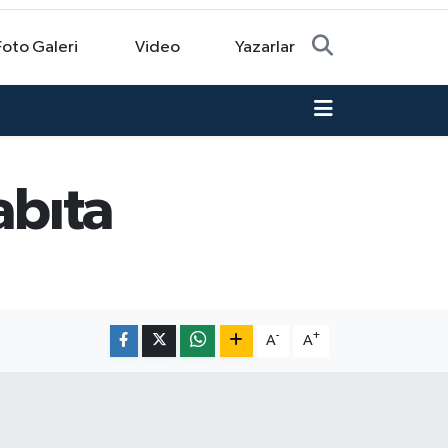
Foto Galeri
Video
Yazarlar
abıta
-
+
A
A