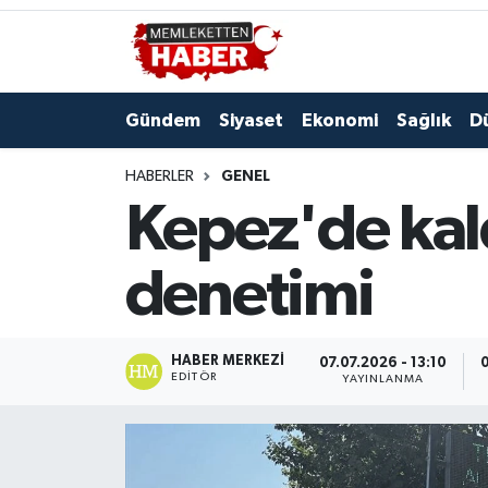
Gündem
Siyaset
Ekonomi
Sağlık
D
HABERLER
GENEL
Kepez'de kald
denetimi
HABER MERKEZI
07.07.2026 - 13:10
0
EDITÖR
YAYINLANMA