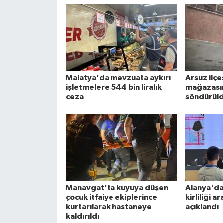
Malatya'da mevzuata aykırı
Arsuz ilç
işletmelere 544 bin liralık
mağazasın
ceza
söndürül
Manavgat'ta kuyuya düşen
Alanya'da
çocuk itfaiye ekiplerince
kirliliği a
kurtarılarak hastaneye
açıklandı
kaldırıldı