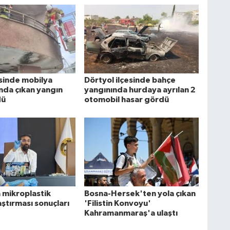
esinde mobilya
Dörtyol ilçesinde bahçe
da çıkan yangın
yangınında hurdaya ayrılan 2
dü
otomobil hasar gördü
 mikroplastik
Bosna-Hersek'ten yola çıkan
raştırması sonuçları
'Filistin Konvoyu'
Kahramanmaraş'a ulaştı