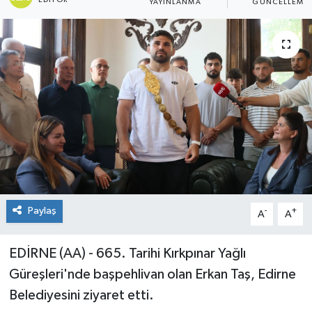
EDITÖR
YAYINLANMA
GÜNCELLEME
Paylaş
-
+
A
A
EDİRNE (AA) - 665. Tarihi Kırkpınar Yağlı
Güreşleri'nde başpehlivan olan Erkan Taş, Edirne
Belediyesini ziyaret etti.