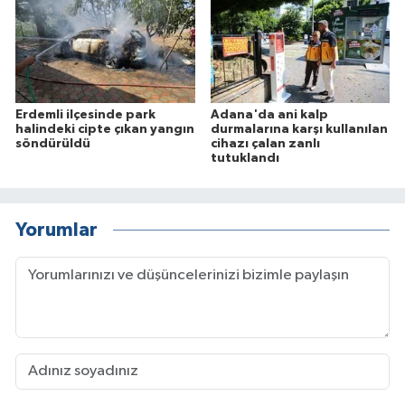
Erdemli ilçesinde park
Adana'da ani kalp
halindeki cipte çıkan yangın
durmalarına karşı kullanılan
söndürüldü
cihazı çalan zanlı
tutuklandı
Yorumlar