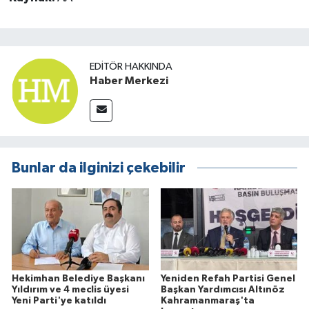
EDITÖR HAKKINDA
Haber Merkezi
Bunlar da ilginizi çekebilir
Hekimhan Belediye Başkanı
Yeniden Refah Partisi Genel
Yıldırım ve 4 meclis üyesi
Başkan Yardımcısı Altınöz
Yeni Parti'ye katıldı
Kahramanmaraş'ta