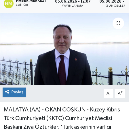
HABER MERKEZI
05.06.2026 - 12:07
05.06.2026 - 1
EDITÖR
YAYINLANMA
GÜNCELLEME
Paylaş
-
+
A
A
MALATYA (AA) - OKAN COŞKUN - Kuzey Kıbrıs
Türk Cumhuriyeti (KKTC) Cumhuriyet Meclisi
Başkanı Ziya Öztürkler, 'Türk askerinin varlığı