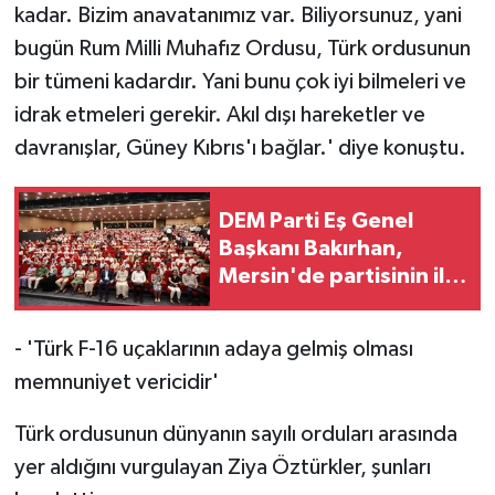
kadar. Bizim anavatanımız var. Biliyorsunuz, yani
bugün Rum Milli Muhafız Ordusu, Türk ordusunun
bir tümeni kadardır. Yani bunu çok iyi bilmeleri ve
idrak etmeleri gerekir. Akıl dışı hareketler ve
davranışlar, Güney Kıbrıs'ı bağlar.' diye konuştu.
DEM Parti Eş Genel
Başkanı Bakırhan,
Mersin'de partisinin il
kongresinde konuştu:
- 'Türk F-16 uçaklarının adaya gelmiş olması
memnuniyet vericidir'
Türk ordusunun dünyanın sayılı orduları arasında
yer aldığını vurgulayan Ziya Öztürkler, şunları