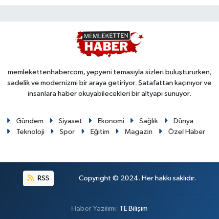
memlekettenhabercom, yepyeni temasıyla sizleri buluştururken,
sadelik ve modernizmi bir araya getiriyor. Şatafattan kaçınıyor ve
insanlara haber okuyabilecekleri bir altyapı sunuyor.
Gündem
Siyaset
Ekonomi
Sağlık
Dünya
Teknoloji
Spor
Eğitim
Magazin
Özel Haber
RSS
Copyright © 2024. Her hakkı saklıdır.
Haber Yazılımı:
TE Bilişim