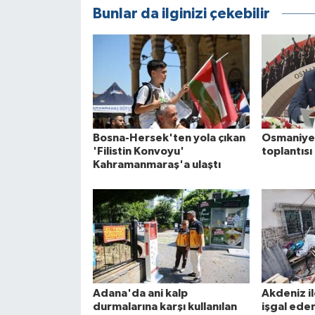
Bunlar da ilginizi çekebilir
Bosna-Hersek'ten yola çıkan
Osmaniye
'Filistin Konvoyu'
toplantıs
Kahramanmaraş'a ulaştı
Adana'da ani kalp
Akdeniz il
durmalarına karşı kullanılan
işgal ede