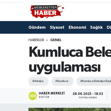
Gündem
Siyaset
Ekonomi
Sağlık
D
HABERLER
GENEL
Kumluca Beled
uygulaması
#Antalya
#Kumluca
#Kumluca Belediye Başk
HABER MERKEZI
28.06.2025 - 18:53
EDITÖR
YAYINLANMA