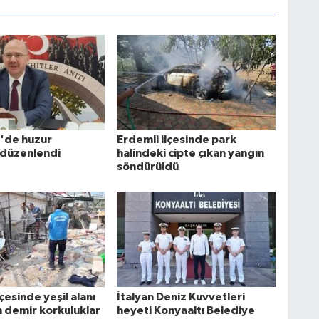
'de huzur
Erdemli ilçesinde park
ı düzenlendi
halindeki cipte çıkan yangın
söndürüldü
çesinde yeşil alanı
İtalyan Deniz Kuvvetleri
n demir korkuluklar
heyeti Konyaaltı Belediye