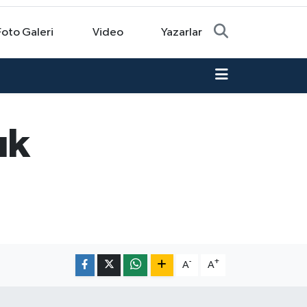
Foto Galeri
Video
Yazarlar
ık
-
+
A
A