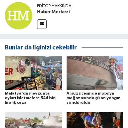
EDITÖR HAKKINDA
Haber Merkezi
Bunlar da ilginizi çekebilir
Malatya'da mevzuata
Arsuz ilçesinde mobilya
aykırı işletmelere 544 bin
mağazasında çıkan yangın
liralık ceza
söndürüldü