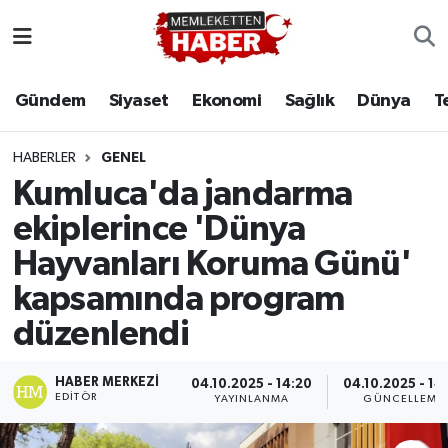
Gündem
Siyaset
Ekonomi
Sağlık
Dünya
T
HABERLER
GENEL
Kumluca'da jandarma
ekiplerince 'Dünya
Hayvanları Koruma Günü'
kapsamında program
düzenlendi
HABER MERKEZI
04.10.2025 - 14:20
04.10.2025 - 14
EDITÖR
YAYINLANMA
GÜNCELLEME