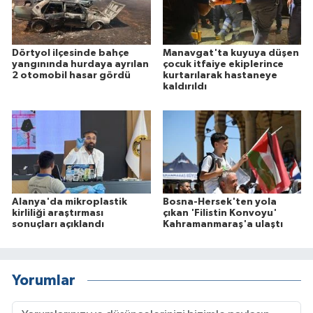
Dörtyol ilçesinde bahçe
Manavgat'ta kuyuya düşen
yangınında hurdaya ayrılan
çocuk itfaiye ekiplerince
2 otomobil hasar gördü
kurtarılarak hastaneye
kaldırıldı
Alanya'da mikroplastik
Bosna-Hersek'ten yola
kirliliği araştırması
çıkan 'Filistin Konvoyu'
sonuçları açıklandı
Kahramanmaraş'a ulaştı
Yorumlar