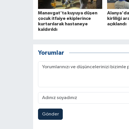
Manavgat'ta kuyuya düşen
Alanya'da
çocuk itfaiye ekiplerince
kirliliği a
kurtarılarak hastaneye
açıklandı
kaldırıldı
Yorumlar
Gönder