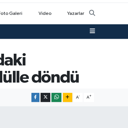
Foto Galeri
Video
Yazarlar
daki
dülle döndü
-
+
A
A