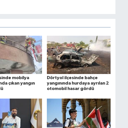
esinde mobilya
Dörtyol ilçesinde bahçe
da çıkan yangın
yangınında hurdaya ayrılan 2
dü
otomobil hasar gördü