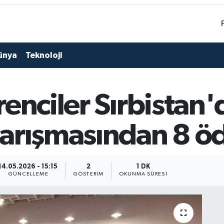
ünya
Teknoloji
enciler Sırbistan'
arışmasından 8 ö
14.05.2026 - 15:15
2
1 DK
GÜNCELLEME
GÖSTERIM
OKUNMA SÜRESI