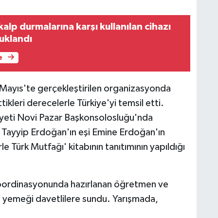
alp durmalarına karşı kullanılan cihazı
tuklandı
e
 Mayıs'te gerçekleştirilen organizasyonda
tikleri derecelerle Türkiye'yi temsil etti.
yeti Novi Pazar Başkonsolosluğu'nda
ayyip Erdoğan'ın eşi Emine Erdoğan'ın
le Türk Mutfağı' kitabının tanıtımının yapıldığı
koordinasyonunda hazırlanan öğretmen ve
t yemeği davetlilere sundu. Yarışmada,