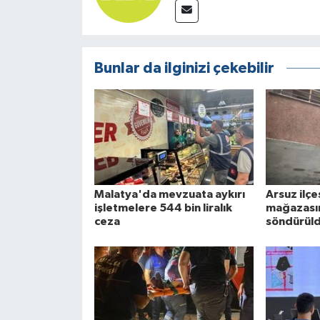
Bunlar da ilginizi çekebilir
Malatya'da mevzuata aykırı
Arsuz ilç
işletmelere 544 bin liralık
mağazasın
ceza
söndürül