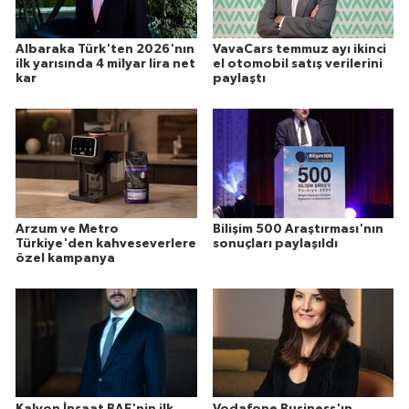
Albaraka Türk'ten 2026'nın
VavaCars temmuz ayı ikinci
ilk yarısında 4 milyar lira net
el otomobil satış verilerini
kar
paylaştı
Arzum ve Metro
Bilişim 500 Araştırması'nın
Türkiye'den kahveseverlere
sonuçları paylaşıldı
özel kampanya
Kalyon İnşaat BAE'nin ilk
Vodafone Business'ın