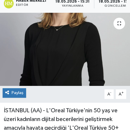
HABER MERKEZI
18.05.2026 - 15:31
18.05.2026 - 15:
EDITÖR
YAYINLANMA
GÜNCELLEME
Paylaş
-
+
A
A
İSTANBUL (AA) - L'Oreal Türkiye'nin 50 yaş ve
üzeri kadınların dijital becerilerini geliştirmek
amacıyla hayata geçirdiği 'L'Oreal Türkiye 50+