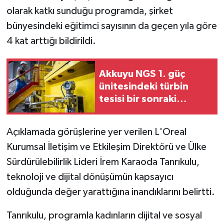
olarak katkı sunduğu programda, şirket
bünyesindeki eğitimci sayısının da geçen yıla göre
4 kat arttığı bildirildi.
Akkuyu NGS 1. güç
ünitesindeki türbin
tesisi bir sonraki
devreye alma
aşamasına hazır
Açıklamada görüşlerine yer verilen L'Oreal
Kurumsal İletişim ve Etkileşim Direktörü ve Ülke
Sürdürülebilirlik Lideri İrem Karaoda Tanrıkulu,
teknoloji ve dijital dönüşümün kapsayıcı
olduğunda değer yarattığına inandıklarını belirtti.
Tanrıkulu, programla kadınların dijital ve sosyal