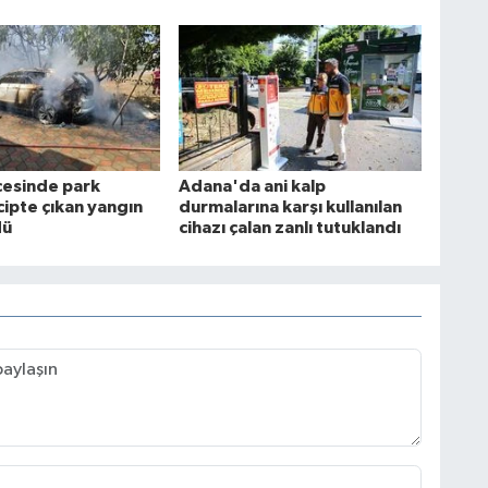
lçesinde park
Adana'da ani kalp
cipte çıkan yangın
durmalarına karşı kullanılan
dü
cihazı çalan zanlı tutuklandı