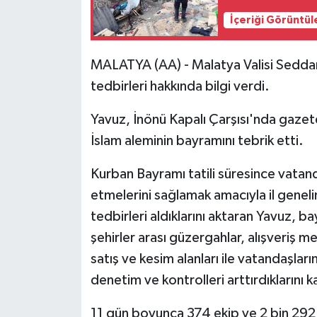
İçeriği Görüntül
MALATYA (AA) - Malatya Valisi Sedda
tedbirleri hakkında bilgi verdi.
Yavuz, İnönü Kapalı Çarşısı'nda gazete
İslam aleminin bayramını tebrik etti.
Kurban Bayramı tatili süresince vatan
etmelerini sağlamak amacıyla il geneli
tedbirleri aldıklarını aktaran Yavuz, bay
şehirler arası güzergahlar, alışveriş m
satış ve kesim alanları ile vatandaşla
denetim ve kontrolleri arttırdıklarını k
11 gün boyunca 374 ekip ve 2 bin 292 