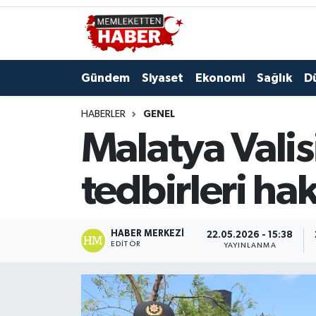
Gündem
Siyaset
Ekonomi
Sağlık
D
HABERLER
GENEL
Malatya Vali
tedbirleri ha
HABER MERKEZI
22.05.2026 - 15:38
EDITÖR
YAYINLANMA