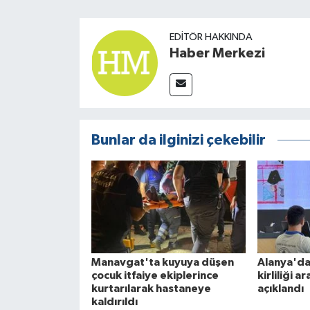
EDITÖR HAKKINDA
Haber Merkezi
Bunlar da ilginizi çekebilir
Manavgat'ta kuyuya düşen
Alanya'da
çocuk itfaiye ekiplerince
kirliliği a
kurtarılarak hastaneye
açıklandı
kaldırıldı