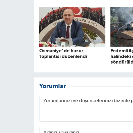
Osmaniye'de huzur
Erdemli i
toplantısı düzenlendi
halindeki 
söndürül
Yorumlar