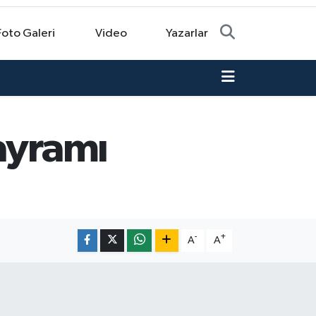
Foto Galeri
Video
Yazarlar
ayramı
-
+
A
A