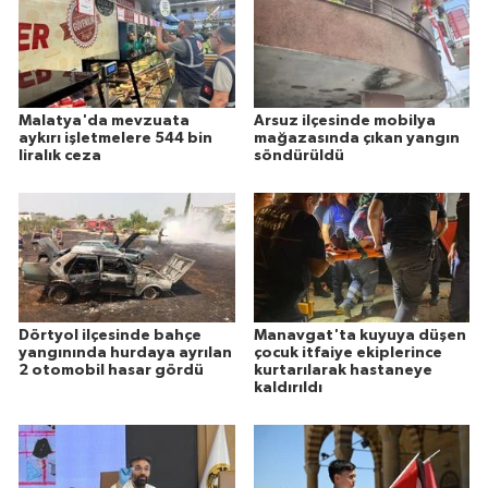
Malatya'da mevzuata
Arsuz ilçesinde mobilya
aykırı işletmelere 544 bin
mağazasında çıkan yangın
liralık ceza
söndürüldü
Dörtyol ilçesinde bahçe
Manavgat'ta kuyuya düşen
yangınında hurdaya ayrılan
çocuk itfaiye ekiplerince
2 otomobil hasar gördü
kurtarılarak hastaneye
kaldırıldı