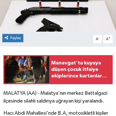
Paylaş
-
+
A
A
Manavgat'ta kuyuya
düşen çocuk itfaiye
ekiplerince kurtarılarak
hastaneye kaldırıldı
MALATYA (AA) - Malatya'nın merkez Battalgazi
ilçesinde silahlı saldırıya uğrayan kişi yaralandı.
Hacı Abdi Mahallesi'nde B.A, motosikletli kişiler