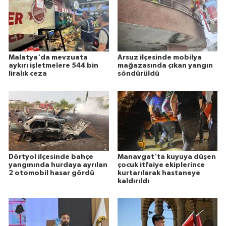
Malatya'da mevzuata
Arsuz ilçesinde mobilya
aykırı işletmelere 544 bin
mağazasında çıkan yangın
liralık ceza
söndürüldü
Dörtyol ilçesinde bahçe
Manavgat'ta kuyuya düşen
yangınında hurdaya ayrılan
çocuk itfaiye ekiplerince
2 otomobil hasar gördü
kurtarılarak hastaneye
kaldırıldı