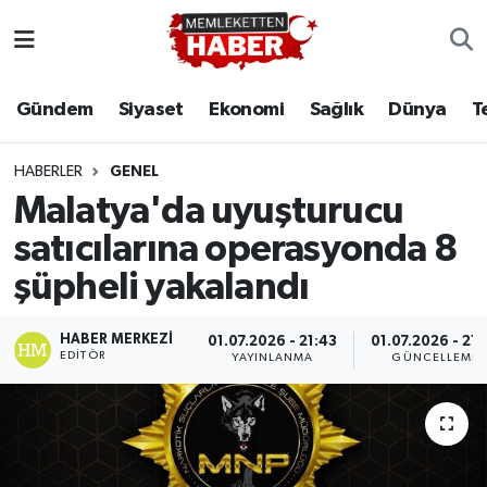
Gündem
Siyaset
Ekonomi
Sağlık
Dünya
T
HABERLER
GENEL
Malatya'da uyuşturucu
satıcılarına operasyonda 8
şüpheli yakalandı
HABER MERKEZI
01.07.2026 - 21:43
01.07.2026 - 21:
EDITÖR
YAYINLANMA
GÜNCELLEME