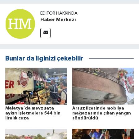
EDITÖR HAKKINDA
Haber Merkezi
Bunlar da ilginizi çekebilir
Malatya'da mevzuata
Arsuz ilçesinde mobilya
aykırı işletmelere 544 bin
mağazasında çıkan yangın
liralık ceza
söndürüldü