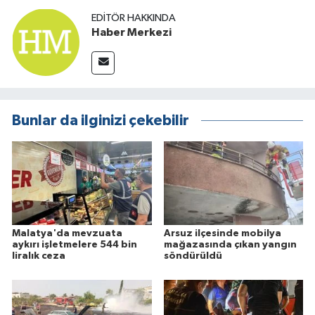
EDITÖR HAKKINDA
Haber Merkezi
Bunlar da ilginizi çekebilir
Malatya'da mevzuata
Arsuz ilçesinde mobilya
aykırı işletmelere 544 bin
mağazasında çıkan yangın
liralık ceza
söndürüldü