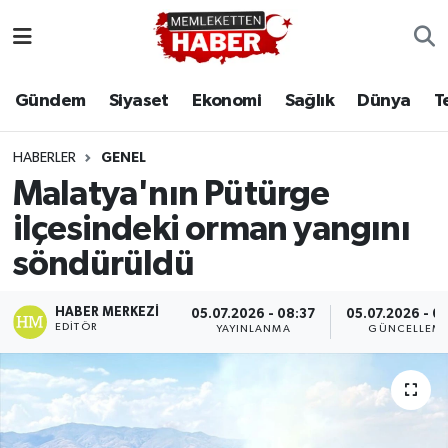
Gündem
Siyaset
Ekonomi
Sağlık
Dünya
T
HABERLER
GENEL
Malatya'nın Pütürge
ilçesindeki orman yangını
söndürüldü
HABER MERKEZI
05.07.2026 - 08:37
05.07.2026 - 0
EDITÖR
YAYINLANMA
GÜNCELLEM