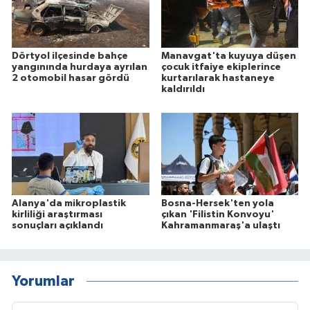
Dörtyol ilçesinde bahçe
Manavgat'ta kuyuya düşen
yangınında hurdaya ayrılan
çocuk itfaiye ekiplerince
2 otomobil hasar gördü
kurtarılarak hastaneye
kaldırıldı
Alanya'da mikroplastik
Bosna-Hersek'ten yola
kirliliği araştırması
çıkan 'Filistin Konvoyu'
sonuçları açıklandı
Kahramanmaraş'a ulaştı
Yorumlar