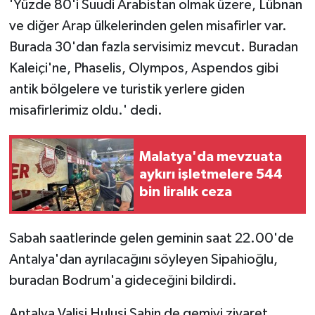
'Yüzde 80'i Suudi Arabistan olmak üzere, Lübnan
ve diğer Arap ülkelerinden gelen misafirler var.
Burada 30'dan fazla servisimiz mevcut. Buradan
Kaleiçi'ne, Phaselis, Olympos, Aspendos gibi
antik bölgelere ve turistik yerlere giden
misafirlerimiz oldu.' dedi.
Malatya'da mevzuata
aykırı işletmelere 544
bin liralık ceza
Sabah saatlerinde gelen geminin saat 22.00'de
Antalya'dan ayrılacağını söyleyen Sipahioğlu,
buradan Bodrum'a gideceğini bildirdi.
Antalya Valisi Hulusi Şahin de gemiyi ziyaret