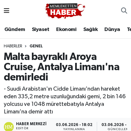
Gündem
Siyaset
Ekonomi
Sağlık
Dünya
T
HABERLER
GENEL
Malta bayraklı Aroya
Cruise, Antalya Limanı'na
demirledi
- Suudi Arabistan'ın Cidde Limanı'ndan hareket
eden 335,2 metre uzunluğundaki gemi, 2 bin 146
yolcusu ve 1048 mürettebatıyla Antalya
Limanı'na demir attı
HABER MERKEZI
03.06.2026 - 18:02
03.06.2026 - 1
EDITÖR
YAYINLANMA
GÜNCELLEM