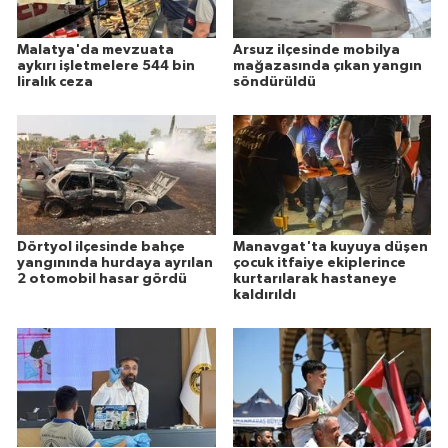
Malatya'da mevzuata
Arsuz ilçesinde mobilya
aykırı işletmelere 544 bin
mağazasında çıkan yangın
liralık ceza
söndürüldü
Dörtyol ilçesinde bahçe
Manavgat'ta kuyuya düşen
yangınında hurdaya ayrılan
çocuk itfaiye ekiplerince
2 otomobil hasar gördü
kurtarılarak hastaneye
kaldırıldı