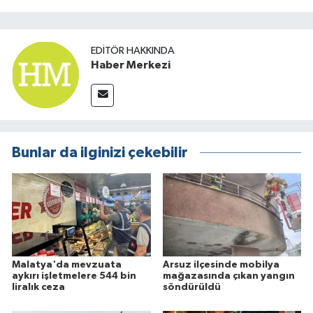
EDITÖR HAKKINDA
Haber Merkezi
Bunlar da ilginizi çekebilir
Malatya'da mevzuata
Arsuz ilçesinde mobilya
aykırı işletmelere 544 bin
mağazasında çıkan yangın
liralık ceza
söndürüldü