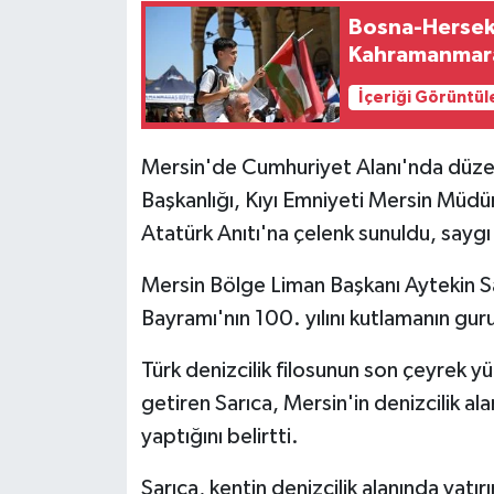
Bosna-Hersek'
Kahramanmara
İçeriği Görüntül
Mersin'de Cumhuriyet Alanı'nda düze
Başkanlığı, Kıyı Emniyeti Mersin Müd
Atatürk Anıtı'na çelenk sunuldu, saygı
Mersin Bölge Liman Başkanı Aytekin Sa
Bayramı'nın 100. yılını kutlamanın guru
Türk denizcilik filosunun son çeyrek y
getiren Sarıca, Mersin'in denizcilik ala
yaptığını belirtti.
Sarıca, kentin denizcilik alanında yat