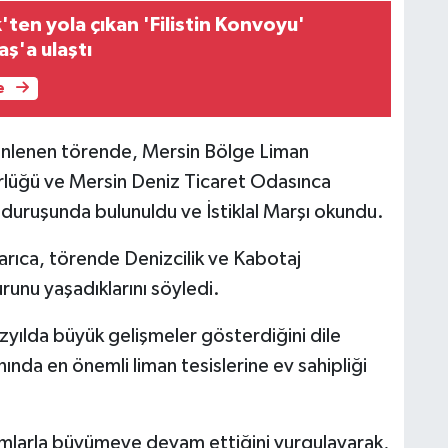
ten yola çıkan 'Filistin Konvoyu'
ş'a ulaştı
e
nlenen törende, Mersin Bölge Liman
ürlüğü ve Mersin Deniz Ticaret Odasınca
 duruşunda bulunuldu ve İstiklal Marşı okundu.
rıca, törende Denizcilik ve Kabotaj
runu yaşadıklarını söyledi.
üzyılda büyük gelişmeler gösterdiğini dile
nında en önemli liman tesislerine ev sahipliği
ırımlarla büyümeye devam ettiğini vurgulayarak,