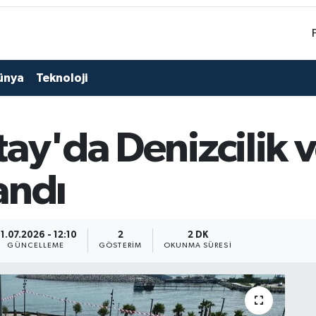
ünya
Teknoloji
ay'da Denizcilik 
andı
1.07.2026 - 12:10
2
2 DK
GÜNCELLEME
GÖSTERIM
OKUNMA SÜRESI