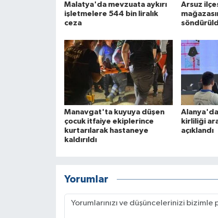
Malatya'da mevzuata aykırı
Arsuz ilç
işletmelere 544 bin liralık
mağazasın
ceza
söndürül
Manavgat'ta kuyuya düşen
Alanya'da
çocuk itfaiye ekiplerince
kirliliği a
kurtarılarak hastaneye
açıklandı
kaldırıldı
Yorumlar