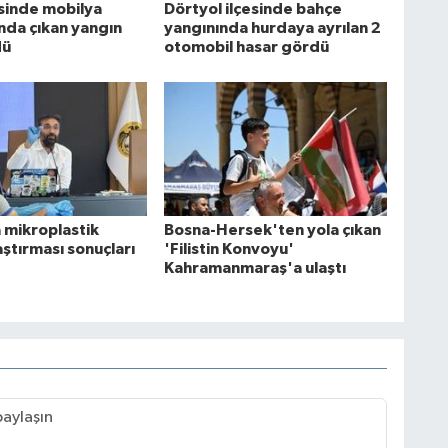
esinde mobilya
Dörtyol ilçesinde bahçe
da çıkan yangın
yangınında hurdaya ayrılan 2
dü
otomobil hasar gördü
 mikroplastik
Bosna-Hersek'ten yola çıkan
raştırması sonuçları
'Filistin Konvoyu'
Kahramanmaraş'a ulaştı