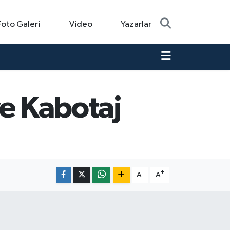
Foto Galeri
Video
Yazarlar
ve Kabotaj
-
+
A
A