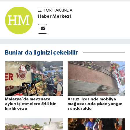
EDITÖR HAKKINDA
Haber Merkezi
Bunlar da ilginizi çekebilir
Malatya'da mevzuata
Arsuz ilçesinde mobilya
aykırı işletmelere 544 bin
mağazasında çıkan yangın
liralık ceza
söndürüldü