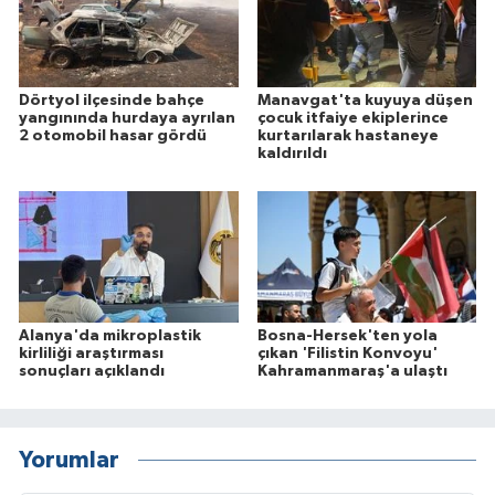
Dörtyol ilçesinde bahçe
Manavgat'ta kuyuya düşen
yangınında hurdaya ayrılan
çocuk itfaiye ekiplerince
2 otomobil hasar gördü
kurtarılarak hastaneye
kaldırıldı
Alanya'da mikroplastik
Bosna-Hersek'ten yola
kirliliği araştırması
çıkan 'Filistin Konvoyu'
sonuçları açıklandı
Kahramanmaraş'a ulaştı
Yorumlar