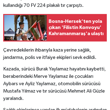
kullandığı 70 FV 224 plakalı tır çarpıştı.
Bosna-Hersek'ten yola
çıkan 'Filistin Konvoyu'
Kahramanmaraş'a ulaştı
Çevredekilerin ihbarıyla kaza yerine sağlık,
jandarma, polis ve itfaiye ekipleri sevk edildi.
Kazada, sürücü Burak Yaylamaz hayatını kaybetti,
beraberindeki Merve Yaylamaz ile çocukları
Aybars ve Ayliz Yaylamaz, otomobilin sürücüsü
Mustafa Yılmaz ve tır sürücüsü Mehmet Ali Güzle
yaralandı.
Sağlık ekiplerince yapılan ilk müdahalenin ardından