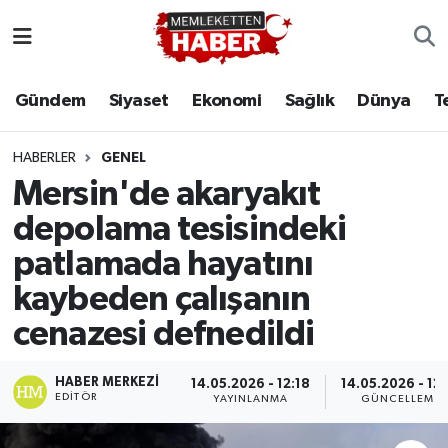
Gündem
Siyaset
Ekonomi
Sağlık
Dünya
T
HABERLER
GENEL
Mersin'de akaryakıt
depolama tesisindeki
patlamada hayatını
kaybeden çalışanın
cenazesi defnedildi
HABER MERKEZI
14.05.2026 - 12:18
14.05.2026 - 12:
EDITÖR
YAYINLANMA
GÜNCELLEME