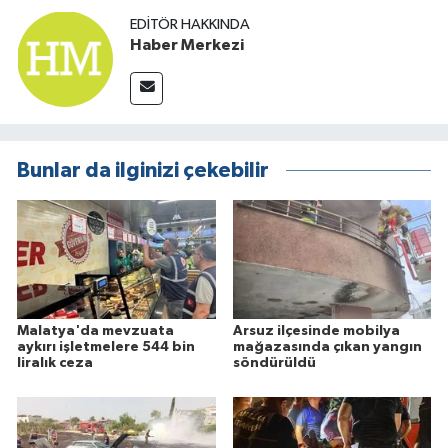
EDITÖR HAKKINDA
Haber Merkezi
Bunlar da ilginizi çekebilir
Malatya'da mevzuata
Arsuz ilçesinde mobilya
aykırı işletmelere 544 bin
mağazasında çıkan yangın
liralık ceza
söndürüldü