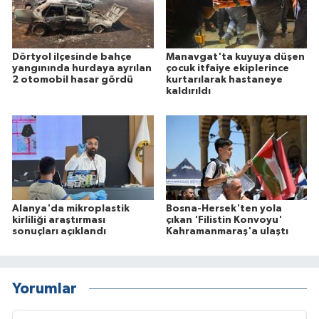
Dörtyol ilçesinde bahçe
Manavgat'ta kuyuya düşen
yangınında hurdaya ayrılan
çocuk itfaiye ekiplerince
2 otomobil hasar gördü
kurtarılarak hastaneye
kaldırıldı
Alanya'da mikroplastik
Bosna-Hersek'ten yola
kirliliği araştırması
çıkan 'Filistin Konvoyu'
sonuçları açıklandı
Kahramanmaraş'a ulaştı
Yorumlar