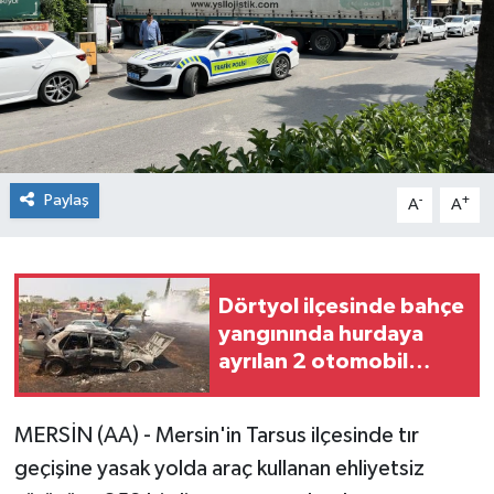
Paylaş
-
+
A
A
Dörtyol ilçesinde bahçe
yangınında hurdaya
ayrılan 2 otomobil
hasar gördü
MERSİN (AA) - Mersin'in Tarsus ilçesinde tır
geçişine yasak yolda araç kullanan ehliyetsiz