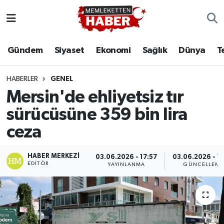
Gündem
Siyaset
Ekonomi
Sağlık
Dünya
T
HABERLER
GENEL
Mersin'de ehliyetsiz tır
sürücüsüne 359 bin lira
ceza
HABER MERKEZI
03.06.2026 - 17:57
03.06.2026 - 18
EDITÖR
YAYINLANMA
GÜNCELLEME