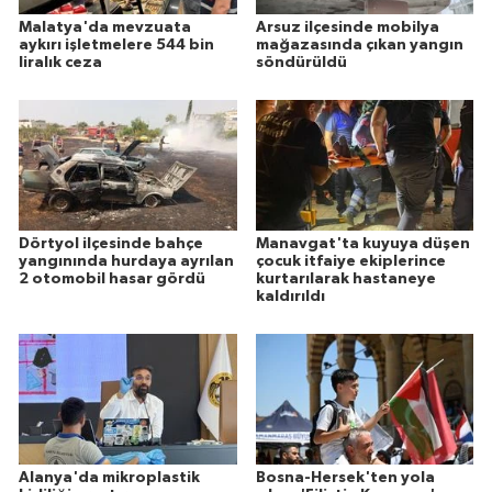
Malatya'da mevzuata
Arsuz ilçesinde mobilya
aykırı işletmelere 544 bin
mağazasında çıkan yangın
liralık ceza
söndürüldü
Dörtyol ilçesinde bahçe
Manavgat'ta kuyuya düşen
yangınında hurdaya ayrılan
çocuk itfaiye ekiplerince
2 otomobil hasar gördü
kurtarılarak hastaneye
kaldırıldı
Alanya'da mikroplastik
Bosna-Hersek'ten yola