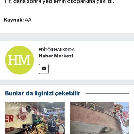
Tır, daha sonra yediemin otoparkına çekildi.
Kaynak:
AA
EDITÖR HAKKINDA
Haber Merkezi
Bunlar da ilginizi çekebilir