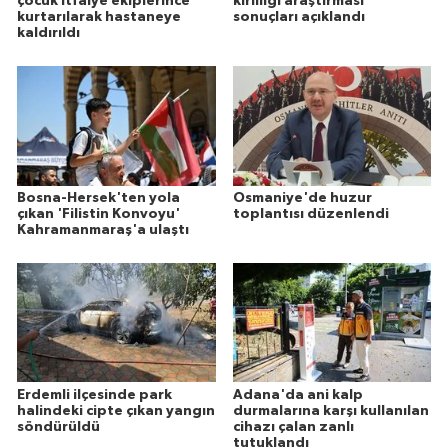
çocuk itfaiye ekiplerince
kirliliği araştırması
kurtarılarak hastaneye
sonuçları açıklandı
kaldırıldı
Bosna-Hersek'ten yola
Osmaniye'de huzur
çıkan 'Filistin Konvoyu'
toplantısı düzenlendi
Kahramanmaraş'a ulaştı
Erdemli ilçesinde park
Adana'da ani kalp
halindeki cipte çıkan yangın
durmalarına karşı kullanılan
söndürüldü
cihazı çalan zanlı
tutuklandı