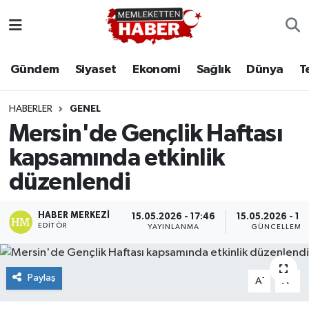
Gündem
Siyaset
Ekonomi
Sağlık
Dünya
T
HABERLER
GENEL
Mersin'de Gençlik Haftası
kapsamında etkinlik
düzenlendi
HABER MERKEZI
15.05.2026 - 17:46
15.05.2026 - 18
EDITÖR
YAYINLANMA
GÜNCELLEME
Paylaş
-
+
A
A